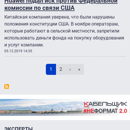
Huawei подал иск против Федеральной
комиссии по связи США
Китайская компания уверена, что были нарушены
положения конституции США. В ноябре операторам,
которые работают в сельской местности, запретили
использовать деньги фонда на покупку оборудования
и услуг компании.
05.12.2019 14:35
Нумерация страниц
Текущая страница
Page
Следующая страница
Последняя страница
1
2
›
»
ЭКСПЕРТЫ