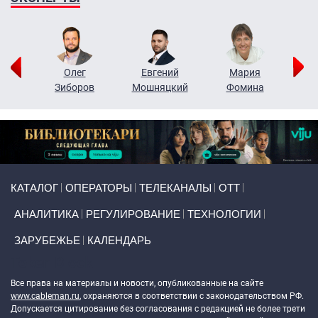
рий
Олег
Евгений
Мария
н
Зиборов
Мошняцкий
Фомина
Primary links
КАТАЛОГ
ОПЕРАТОРЫ
ТЕЛЕКАНАЛЫ
ОТТ
АНАЛИТИКА
РЕГУЛИРОВАНИЕ
ТЕХНОЛОГИИ
ЗАРУБЕЖЬЕ
КАЛЕНДАРЬ
Token Block
Все права на материалы и новости, опубликованные на сайте
www.cableman.ru
, охраняются в соответствии с законодательством РФ.
Допускается цитирование без согласования с редакцией не более трети