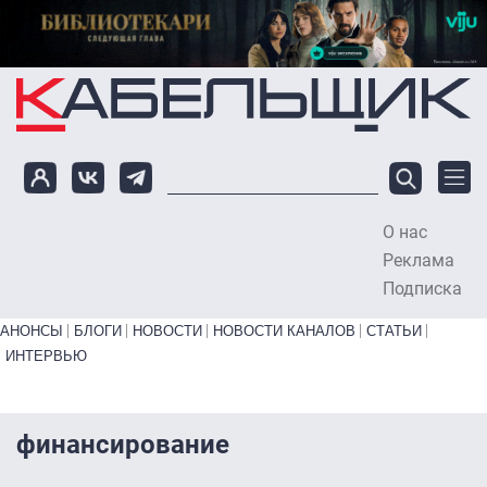
Перейти к основному содержанию
О нас
To
Реклама
Подписка
Primary links bottom
АНОНСЫ
БЛОГИ
НОВОСТИ
НОВОСТИ КАНАЛОВ
СТАТЬИ
ИНТЕРВЬЮ
финансирование