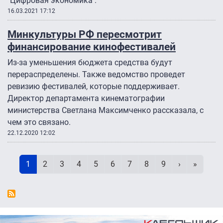
"Цифровая экономика".
16.03.2021 17:12
Минкультуры РФ пересмотрит
финансирование кинофестивалей
Из-за уменьшения бюджета средства будут
перераспределены. Также ведомство проведет
ревизию фестивалей, которые поддерживает.
Директор департамента кинематографии
министерства Светлана Максимченко рассказала, с
чем это связано.
22.12.2020 12:02
Нумерация страниц
Текущая страница
Page
Page
Page
Page
Page
Page
Page
Page
Следующая 
Последн
1
2
3
4
5
6
7
8
9
›
»