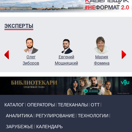
ЭКСПЕРТЫ
рий
Олег
Евгений
Мария
н
Зиборов
Мошняцкий
Фомина
Primary links
КАТАЛОГ
ОПЕРАТОРЫ
ТЕЛЕКАНАЛЫ
ОТТ
АНАЛИТИКА
РЕГУЛИРОВАНИЕ
ТЕХНОЛОГИИ
ЗАРУБЕЖЬЕ
КАЛЕНДАРЬ