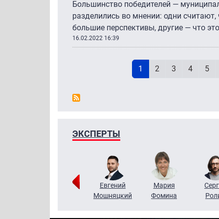
Большинство победителей — муниципал
разделились во мнении: одни считают, 
большие перспективы, другие — что эт
16.02.2022 16:39
Н
Текущая страница
Page
Page
Page
Pag
1
2
3
4
5
ЭКСПЕРТЫ
ригорий
Виктор
Евгений
Мария
Серг
Кузин
Бритько
Мошняцкий
Фомина
Рол