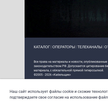
Primary links
КАТАЛОГ
ОПЕРАТОРЫ
ТЕЛЕКАНАЛЫ
О
Token Block
Все права на материалы и новости, опубликованные
законодательством РФ. Допускается цитирование без
материала, с обязательной прямой гиперссылкой.
©2005 - 2026 «Кабельщик»
Политика сайта "Кабельщик" (интернет-адреса
www.c
пользователей сети интернет
Наш сайт использует файлы cookie и схожие техноло
DrupalCoder — поддержка сайта c 2017 года
подтверждаете свое согласие на использование файло