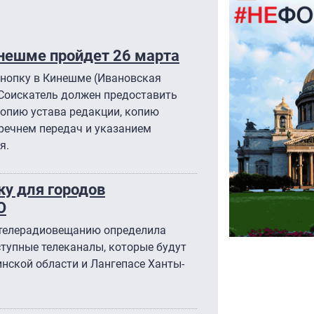
инешме пройдет 26 марта
 кнопку в Кинешме (Ивановская
 Соискатель должен предоставить
копию устава редакции, копию
речнем передач и указанием
ия.
у для городов
О
 телерадиовещанию определила
тупные телеканалы, которые будут
инской области и Лангепасе Ханты-