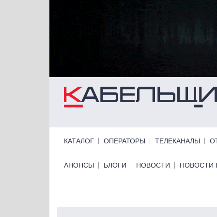
Перейти к основному содержанию
Primary links
КАТАЛОГ
ОПЕРАТОРЫ
ТЕЛЕКАНАЛЫ
О
Primary links bottom
АНОНСЫ
БЛОГИ
НОВОСТИ
НОВОСТИ 