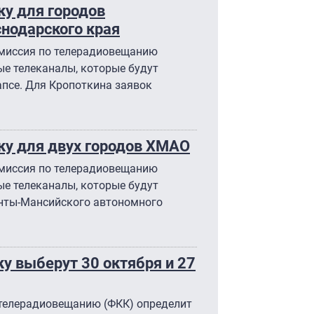
у для городов
снодарского края
омиссия по телерадиовещанию
е телеканалы, которые будут
апсе. Для Кропоткина заявок
ку для двух городов ХМАО
омиссия по телерадиовещанию
е телеканалы, которые будут
анты-Мансийского автономного
у выберут 30 октября и 27
телерадиовещанию (ФКК) определит