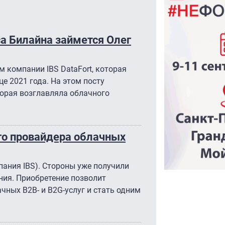
а Билайна займется Олег
 компании IBS DataFort, которая
е 2021 года. На этом посту
торая возглавляла облачного
о провайдера облачных
мпания IBS). Стороны уже получили
ния. Приобретение позволит
ных B2B- и B2G-услуг и стать одним