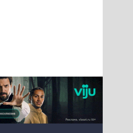
Тимур
Григорий
Виктор
Евгений
Чудутов
Кузин
Бритько
Мошняцкий