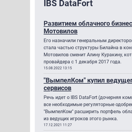
IBS DataFort
Развитием облачного бизнес
Мотовилов
Его назначили генеральным директором
стала частью структуры Билайна в конц
Мотовилов сменит Алину Куракину, ко
провайдера с 1 декабря 2017 года.
15.08.2022 13:15
"ВымпелКом" купил ведущег
сервисов
Речь идет о IBS DataFort (дочерняя ко
все необходимые регуляторные одобре
"ВымпелКом" расширить портфель облач
из ведущих игроков этого рынка.
17.12.2021 11:27