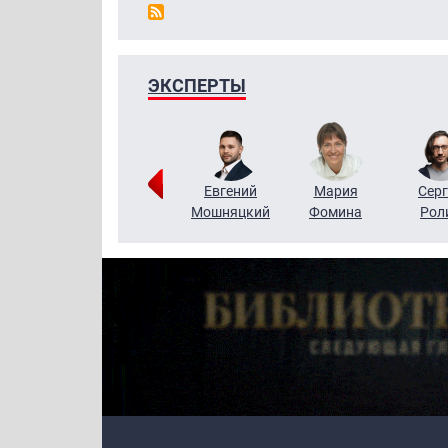
ЭКСПЕРТЫ
ригорий
Виктор
Евгений
Мария
Серг
Кузин
Бритько
Мошняцкий
Фомина
Рол
Primary links