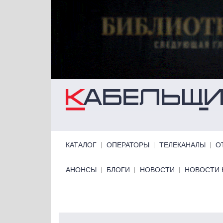
Перейти к основному содержанию
Primary links
КАТАЛОГ
ОПЕРАТОРЫ
ТЕЛЕКАНАЛЫ
О
Primary links bottom
АНОНСЫ
БЛОГИ
НОВОСТИ
НОВОСТИ 