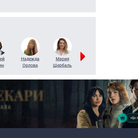
ей
Надежда
Мария
Алексей
Татьяна
ин
Орлова
Щербаль
Леонтьев
Воронова