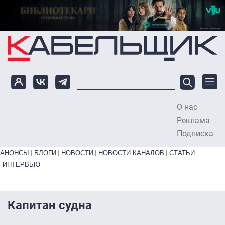
Перейти к основному содержанию
О нас
To
Реклама
Подписка
Primary links bottom
АНОНСЫ
БЛОГИ
НОВОСТИ
НОВОСТИ КАНАЛОВ
СТАТЬИ
ИНТЕРВЬЮ
Капитан судна