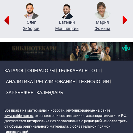
рий
Олег
Евгений
Мария
н
Зиборов
Мошняцкий
Фомина
Primary links
КАТАЛОГ
ОПЕРАТОРЫ
ТЕЛЕКАНАЛЫ
ОТТ
АНАЛИТИКА
РЕГУЛИРОВАНИЕ
ТЕХНОЛОГИИ
ЗАРУБЕЖЬЕ
КАЛЕНДАРЬ
Token Block
Все права на материалы и новости, опубликованные на сайте
www.cableman.ru
, охраняются в соответствии с законодательством РФ.
Допускается цитирование без согласования с редакцией не более трети
от объема оригинального материала, с обязательной прямой
гиперссылкой.