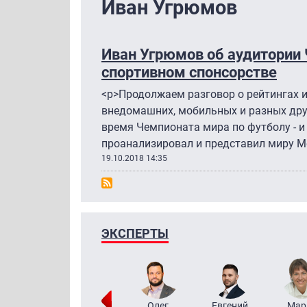
Иван Угрюмов
Иван Угрюмов об аудитории
спортивном спонсорстве
<p>Продолжаем разговор о рейтингах и 
внедомашних, мобильных и разных друг
время Чемпионата мира по футболу - и 
проанализировал и представил миру Me
19.10.2018 14:35
ЭКСПЕРТЫ
Тимур
Григорий
Олег
Евгений
Мар