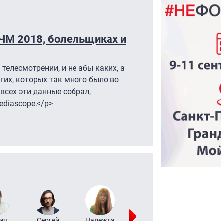
 ЧМ 2018, болельщиках и
телесмотрении, и не абы каких, а
их, которых так много было во
всех эти данные собрал,
diascope.</p>
ия
Сергей
Надежда
Мария
Алексей