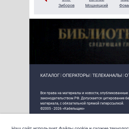
Чудутов
Кузин
Зиборов
Мошняцкий
Фом
Primary links
КАТАЛОГ
ОПЕРАТОРЫ
ТЕЛЕКАНАЛЫ
О
Token Block
Все права на материалы и новости, опубликованные
законодательством РФ. Допускается цитирование без
материала, с обязательной прямой гиперссылкой.
©2005 - 2026 «Кабельщик»
Политика сайта "Кабельщик" (интернет-адреса
www.c
пользователей сети интернет
Наш сайт использует файлы cookie и схожие техноло