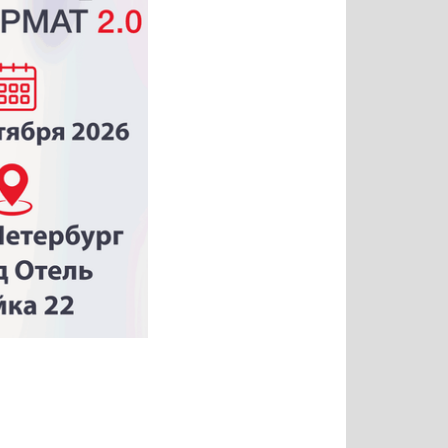
Татьяна
Тимур
Григорий
Олег