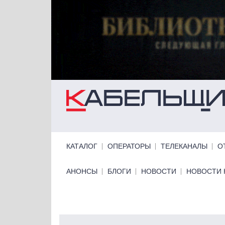
Перейти к основному содержанию
Primary links
КАТАЛОГ
ОПЕРАТОРЫ
ТЕЛЕКАНАЛЫ
О
Primary links bottom
АНОНСЫ
БЛОГИ
НОВОСТИ
НОВОСТИ 