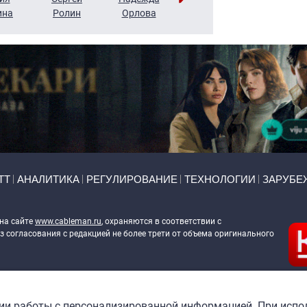
ина
Ролин
Орлова
Щербаль
Леонтьев
ТТ
АНАЛИТИКА
РЕГУЛИРОВАНИЕ
ТЕХНОЛОГИИ
ЗАРУБЕ
 на сайте
www.cableman.ru
, охраняются в соответствии с
 согласования с редакцией не более трети от объема оригинального
ableman.ru
) в отношении обработки персональных данных
гии работы с персонализированной информацией. При испо