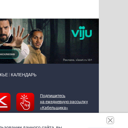
Воронова
Чудутов
Кузин
Зиборов
ЖЬЕ
КАЛЕНДАРЬ
Подпишитесь
на ежедневную рассылку
«Кабельщика»
льзовании данного сайта, вы