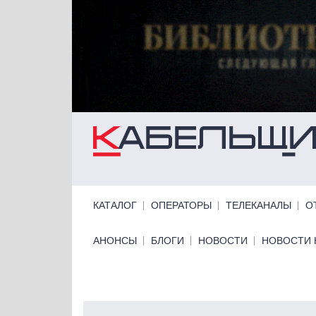
Перейти к основному содержанию
Primary links
КАТАЛОГ
ОПЕРАТОРЫ
ТЕЛЕКАНАЛЫ
О
Primary links bottom
АНОНСЫ
БЛОГИ
НОВОСТИ
НОВОСТИ 