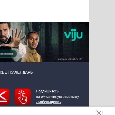
Тимур
Григорий
Виктор
Евгений
Чудутов
Кузин
Бритько
Мошняцкий
ЖЬЕ
КАЛЕНДАРЬ
Подпишитесь
на ежедневную рассылку
«Кабельщика»