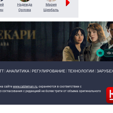
ей
Надежда
Мария
Алексей
Татьяна
ин
Орлова
Щербаль
Леонтьев
Воронова
ТТ
АНАЛИТИКА
РЕГУЛИРОВАНИЕ
ТЕХНОЛОГИИ
ЗАРУБЕ
 на сайте
www.cableman.ru
, охраняются в соответствии с
 согласования с редакцией не более трети от объема оригинального
ableman.ru
) в отношении обработки персональных данных