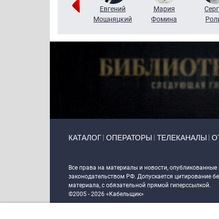
ригорий
Виктор
Евгений
Мария
Серг
Кузин
Бритько
Мошняцкий
Фомина
Рол
Primary links
КАТАЛОГ
ОПЕРАТОРЫ
ТЕЛЕКАНАЛЫ
О
Token Block
Все права на материалы и новости, опубликованные
законодательством РФ. Допускается цитирование без
материала, с обязательной прямой гиперссылкой.
©2005 - 2026 «Кабельщик»
Политика сайта "Кабельщик" (интернет-адреса
www.c