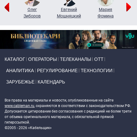
рий
Олег
Евгений
Мария
н
Зиборов
Мошняцкий
Фомина
Primary links
КАТАЛОГ
ОПЕРАТОРЫ
ТЕЛЕКАНАЛЫ
ОТТ
АНАЛИТИКА
РЕГУЛИРОВАНИЕ
ТЕХНОЛОГИИ
ЗАРУБЕЖЬЕ
КАЛЕНДАРЬ
Token Block
Все права на материалы и новости, опубликованные на сайте
www.cableman.ru
, охраняются в соответствии с законодательством РФ.
Допускается цитирование без согласования с редакцией не более трети
от объема оригинального материала, с обязательной прямой
гиперссылкой.
©2005 - 2026 «Кабельщик»