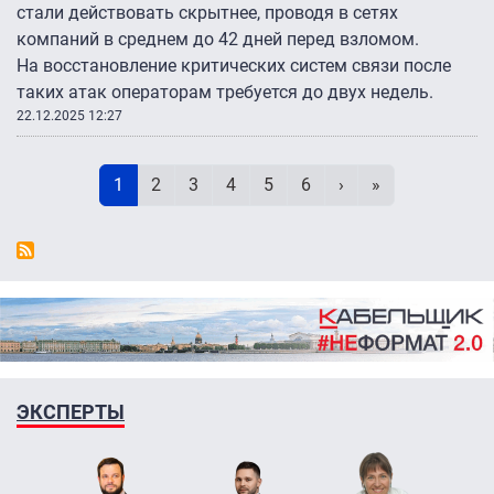
стали действовать скрытнее, проводя в сетях
компаний в среднем до 42 дней перед взломом.
На восстановление критических систем связи после
таких атак операторам требуется до двух недель.
22.12.2025 12:27
Нумерация страниц
Текущая страница
Page
Page
Page
Page
Page
Следующая стран
Последняя ст
1
2
3
4
5
6
›
»
ЭКСПЕРТЫ