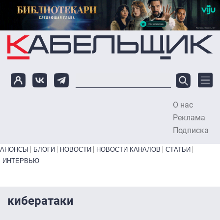
Перейти к основному содержанию
О нас
To
Реклама
Подписка
Primary links bottom
АНОНСЫ
БЛОГИ
НОВОСТИ
НОВОСТИ КАНАЛОВ
СТАТЬИ
ИНТЕРВЬЮ
кибератаки