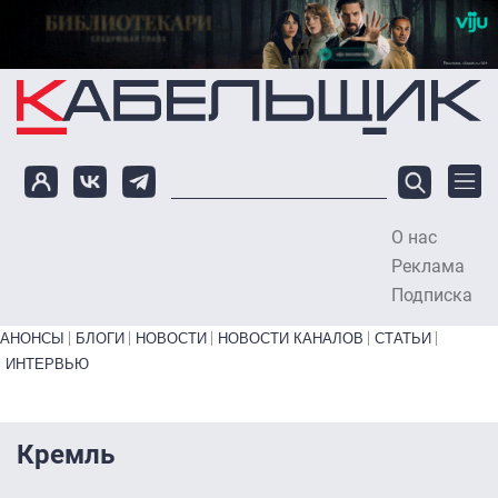
Перейти к основному содержанию
О нас
To
Реклама
Подписка
Primary links bottom
АНОНСЫ
БЛОГИ
НОВОСТИ
НОВОСТИ КАНАЛОВ
СТАТЬИ
ИНТЕРВЬЮ
Кремль