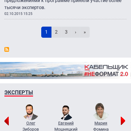
предложениями к программе приняли участие более
тысячи экспертов.
02.10.2015 15:25
Нумерация страниц
Текущая страница
Page
Page
Следующая страница
Последняя страница
1
2
3
›
»
ЭКСПЕРТЫ
рий
Олег
Евгений
Мария
н
Зиборов
Мошняцкий
Фомина