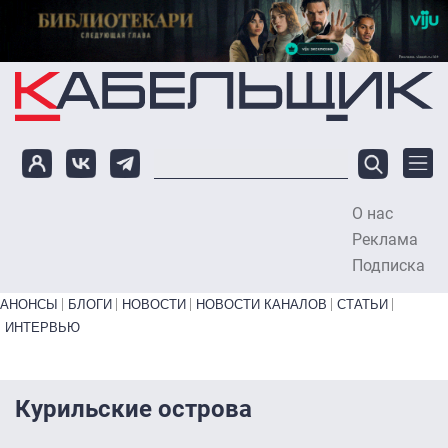
Перейти к основному содержанию
О нас
To
Реклама
Подписка
Primary links bottom
АНОНСЫ
БЛОГИ
НОВОСТИ
НОВОСТИ КАНАЛОВ
СТАТЬИ
ИНТЕРВЬЮ
Курильские острова