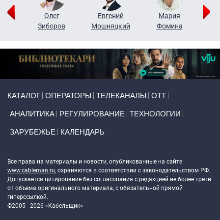
рий
Олег
Евгений
Мария
н
Зиборов
Мошняцкий
Фомина
Primary links
КАТАЛОГ
ОПЕРАТОРЫ
ТЕЛЕКАНАЛЫ
ОТТ
АНАЛИТИКА
РЕГУЛИРОВАНИЕ
ТЕХНОЛОГИИ
ЗАРУБЕЖЬЕ
КАЛЕНДАРЬ
Token Block
Все права на материалы и новости, опубликованные на сайте
www.cableman.ru
, охраняются в соответствии с законодательством РФ.
Допускается цитирование без согласования с редакцией не более трети
от объема оригинального материала, с обязательной прямой
гиперссылкой.
©2005 - 2026 «Кабельщик»