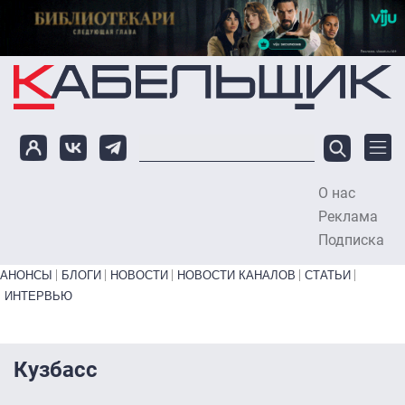
Перейти к основному содержанию
О нас
To
Реклама
Подписка
Primary links bottom
АНОНСЫ
БЛОГИ
НОВОСТИ
НОВОСТИ КАНАЛОВ
СТАТЬИ
ИНТЕРВЬЮ
Кузбасс