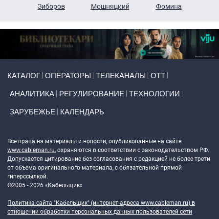
н
Зиборов
Мошняцкий
Фомина
Primary links
КАТАЛОГ
ОПЕРАТОРЫ
ТЕЛЕКАНАЛЫ
ОТТ
АНАЛИТИКА
РЕГУЛИРОВАНИЕ
ТЕХНОЛОГИИ
ЗАРУБЕЖЬЕ
КАЛЕНДАРЬ
Token Block
Все права на материалы и новости, опубликованные на сайте
www.cableman.ru
, охраняются в соответствии с законодательством РФ.
Допускается цитирование без согласования с редакцией не более трети
от объема оригинального материала, с обязательной прямой
гиперссылкой.
©2005 - 2026 «Кабельщик»
Политика сайта "Кабельщик" (интернет-адреса
www.cableman.ru
) в
отношении обработки персональных данных пользователей сети