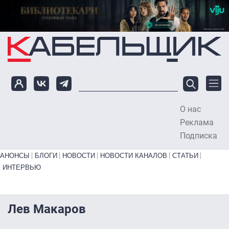
Перейти к основному содержанию
О нас
To
Реклама
Подписка
Primary links bottom
АНОНСЫ
БЛОГИ
НОВОСТИ
НОВОСТИ КАНАЛОВ
СТАТЬИ
ИНТЕРВЬЮ
Лев Макаров