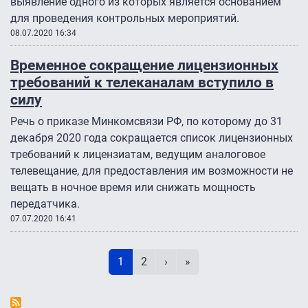
выявление одного из которых является основанием
для проведения контрольных мероприятий.
08.07.2020 16:34
Временное сокращение лицензионных
требований к телеканалам вступило в
силу
Речь о приказе Минкомсвязи РФ, по которому до 31
декабря 2020 года сокращается список лицензионных
требований к лицензиатам, ведущим аналоговое
телевещание, для предоставления им возможности не
вещать в ночное время или снижать мощность
передатчика.
07.07.2020 16:41
Нумерация страниц
Текущая страница
Page
Следующая страница
Последняя страница
1
2
›
»