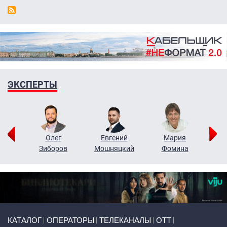
ЭКСПЕРТЫ
рий
Олег
Евгений
Мария
н
Зиборов
Мошняцкий
Фомина
Primary links
КАТАЛОГ
ОПЕРАТОРЫ
ТЕЛЕКАНАЛЫ
ОТТ