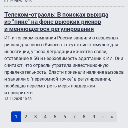
01.12.2025 16:35
Телеком-отрасль: В поисках выхода
из "пике" на фоне высоких рисков
и меняющегося регулирования
ИТ- и телеком-компании России заявили о серьезных
рисках для своего бизнеса: отсутствие стимулов для
инвестиций, угроза деградации качества связи,
отставание в 5G и необходимость адаптации к ИИ. Они
считают, что отрасль утратила инвестиционную
привлекательность. Власти признали наличие вызовов
и заявили о "переломной точке" в регулировании,
пообещав пересмотреть меры поддержки
и приоритеты.
13.11.2025 10:33
Нумерация страниц
Текущая страница
Page
Page
Page
Page
Page
Page
Page
Page
Следующая 
Последн
1
2
3
4
5
6
7
8
9
›
»