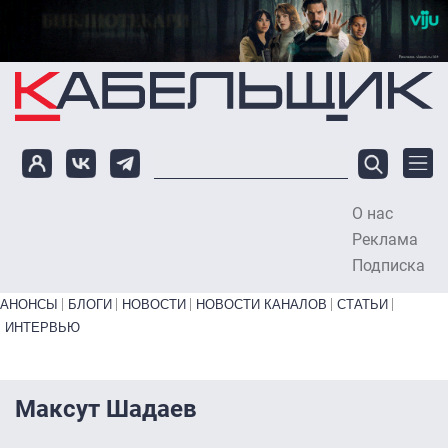
Перейти к основному содержанию
О нас
To
Реклама
Подписка
Primary links bottom
АНОНСЫ
БЛОГИ
НОВОСТИ
НОВОСТИ КАНАЛОВ
СТАТЬИ
ИНТЕРВЬЮ
Максут Шадаев