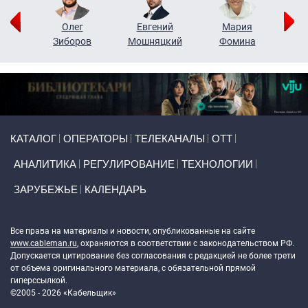
рий
Олег
Евгений
Мария
н
Зиборов
Мошняцкий
Фомина
Primary links
КАТАЛОГ
ОПЕРАТОРЫ
ТЕЛЕКАНАЛЫ
ОТТ
АНАЛИТИКА
РЕГУЛИРОВАНИЕ
ТЕХНОЛОГИИ
ЗАРУБЕЖЬЕ
КАЛЕНДАРЬ
Token Block
Все права на материалы и новости, опубликованные на сайте
www.cableman.ru
, охраняются в соответствии с законодательством РФ.
Допускается цитирование без согласования с редакцией не более трети
от объема оригинального материала, с обязательной прямой
гиперссылкой.
©2005 - 2026 «Кабельщик»