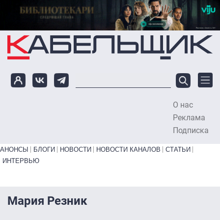
Перейти к основному содержанию
О нас
To
Реклама
Подписка
Primary links bottom
АНОНСЫ
БЛОГИ
НОВОСТИ
НОВОСТИ КАНАЛОВ
СТАТЬИ
ИНТЕРВЬЮ
Мария Резник