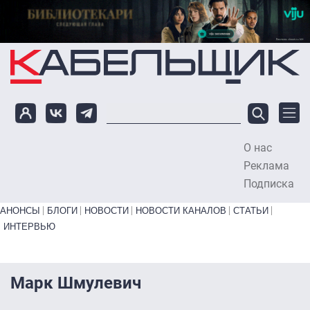
Перейти к основному содержанию
О нас
To
Реклама
Подписка
Primary links bottom
АНОНСЫ
БЛОГИ
НОВОСТИ
НОВОСТИ КАНАЛОВ
СТАТЬИ
ИНТЕРВЬЮ
Марк Шмулевич