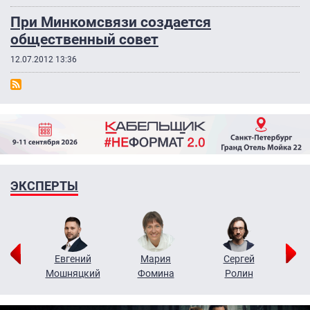
При Минкомсвязи создается
общественный совет
12.07.2012 13:36
ЭКСПЕРТЫ
ор
Евгений
Мария
Сергей
Н
ко
Мошняцкий
Фомина
Ролин