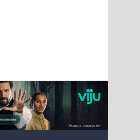
Татьяна
Тимур
Григорий
Олег
Воронова
Чудутов
Кузин
Зиборов