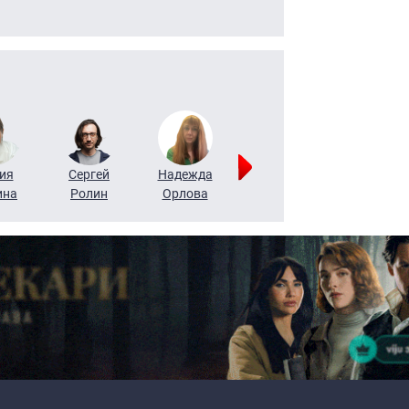
ия
Сергей
Надежда
Мария
Алексей
ина
Ролин
Орлова
Щербаль
Леонтьев