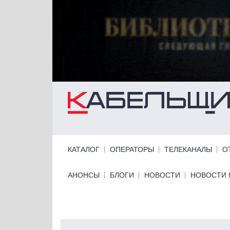
Перейти к основному содержанию
Primary links
КАТАЛОГ
ОПЕРАТОРЫ
ТЕЛЕКАНАЛЫ
О
Primary links bottom
АНОНСЫ
БЛОГИ
НОВОСТИ
НОВОСТИ 