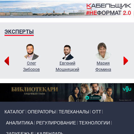
ЭКСПЕРТЫ
рий
Олег
Евгений
Мария
н
Зиборов
Мошняцкий
Фомина
Primary links
КАТАЛОГ
ОПЕРАТОРЫ
ТЕЛЕКАНАЛЫ
ОТТ
АНАЛИТИКА
РЕГУЛИРОВАНИЕ
ТЕХНОЛОГИИ
ЗАРУБЕЖЬЕ
КАЛЕНДАРЬ