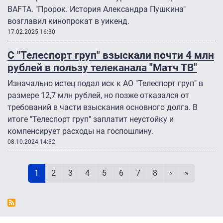
BAFTA. "Пророк. История Александра Пушкина"
возглавил кинопрокат в уикенд.
17.02.2025 16:30
С "Телеспорт груп" взыскали почти 4 млн
рублей в пользу телеканала "Матч ТВ"
Изначально истец подал иск к АО "Телеспорт груп" в
размере 12,7 млн рублей, но позже отказался от
требований в части взыскания основного долга. В
итоге "Телеспорт груп" заплатит неустойку и
компенсирует расходы на госпошлину.
08.10.2024 14:32
Нумерация страниц
Текущая страница
Page
Page
Page
Page
Page
Page
Page
Следующая с
Последняя
1
2
3
4
5
6
7
8
›
»