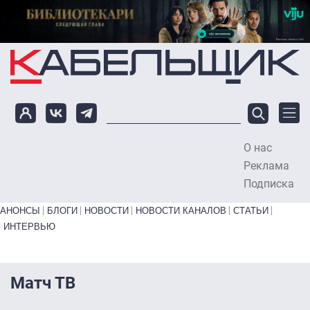
Перейти к основному содержанию
О нас
To
Реклама
Подписка
Primary links bottom
АНОНСЫ
БЛОГИ
НОВОСТИ
НОВОСТИ КАНАЛОВ
СТАТЬИ
ИНТЕРВЬЮ
Матч ТВ