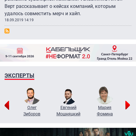
Верт рассказывает о кейсах компаний, которым
удалось совместить мерч и хайп.
18.09.2019 14:19
ЭКСПЕРТЫ
рий
Олег
Евгений
Мария
н
Зиборов
Мошняцкий
Фомина