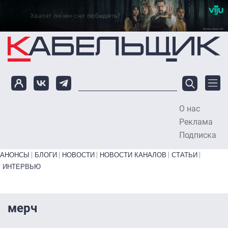
Перейти к основному содержанию
О нас
To
Реклама
Подписка
Primary links bottom
АНОНСЫ
БЛОГИ
НОВОСТИ
НОВОСТИ КАНАЛОВ
СТАТЬИ
ИНТЕРВЬЮ
мерч