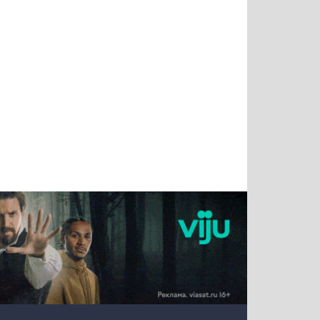
Татьяна
Тимур
Григорий
Олег
Воронова
Чудутов
Кузин
Зиборов