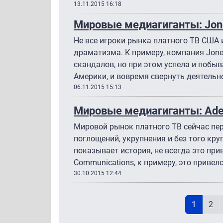
13.11.2015 16:18
Мировые медиагиганты: Jone
Не все игроки рынка платного ТВ США
драматизма. К примеру, компания Jones
скандалов, но при этом успела и побыв
Америки, и вовремя свернуть деятельн
06.11.2015 15:13
Мировые медиагиганты: Ade
Мировой рынок платного ТВ сейчас пе
поглощений, укрупнения и без того кру
показывает история, не всегда это прив
Communications, к примеру, это привело 
30.10.2015 12:44
Н
Текущая
Pag
1
2