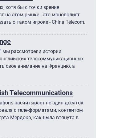
х, хотя бы с точки зрения
т на этом рынке - это монополист
зать о таком игроке - Сhina Telecom.
nge
" мы рассмотрели истории
 английских телекоммуникационных
ть свое внимание на Францию, а
ish Telecommunications
ations насчитывает не один десяток
ровала с теле-форматами, контентом
ерта Мердока, как была втянута в