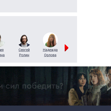
ия
Сергей
Надежда
Мария
Алексей
ина
Ролин
Орлова
Щербаль
Леонтьев