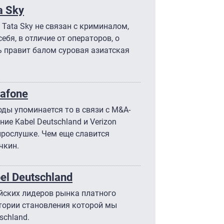
a Sky
Tata Sky не связан с криминалом,
ебя, в отличие от операторов, о
ь правит балом суровая азиатская
afone
оды упоминается то в связи с M&A-
ие Kabel Deutschland и Verizon
 прослушке. Чем еще славится
чкин.
l Deutschland
йских лидеров рынка платного
стории становления которой мы
schland.