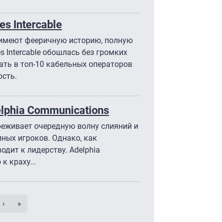
s Intercable
 имеют фееричную историю, полную
 Intercable обошлась без громких
ать в топ-10 кабельных операторов
ость.
lphia Communications
реживает очередную волну слияний и
пных игроков. Однако, как
одит к лидерству. Adelphia
к краху...
умерация страниц
 страница
e
Следующая страница
Последняя страница
›
»