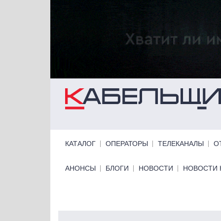
Перейти к основному содержанию
Primary links
КАТАЛОГ
ОПЕРАТОРЫ
ТЕЛЕКАНАЛЫ
О
Primary links bottom
АНОНСЫ
БЛОГИ
НОВОСТИ
НОВОСТИ 