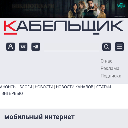
Перейти к основному содержанию
О нас
To
Реклама
Подписка
Primary links bottom
АНОНСЫ
БЛОГИ
НОВОСТИ
НОВОСТИ КАНАЛОВ
СТАТЬИ
ИНТЕРВЬЮ
мобильный интернет