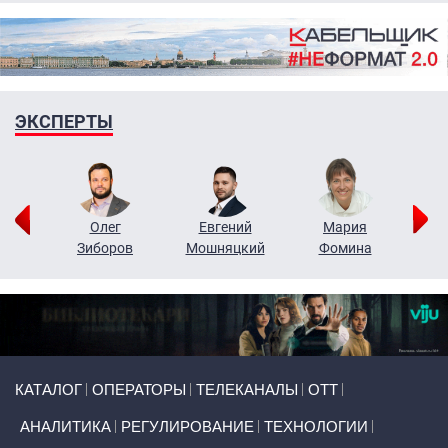
ЭКСПЕРТЫ
рий
Олег
Евгений
Мария
н
Зиборов
Мошняцкий
Фомина
Primary links
КАТАЛОГ
ОПЕРАТОРЫ
ТЕЛЕКАНАЛЫ
ОТТ
АНАЛИТИКА
РЕГУЛИРОВАНИЕ
ТЕХНОЛОГИИ