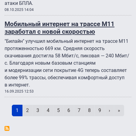
атаки БПЛА.
08.10.2025 14:04
Мобильный интернет на трассе М11
заработал с новой скоростью
"Билайн" улучшил мобильный интернет на трассе М11
протяженностью 669 км. Средняя скорость
скачивания достигла 58 Мбит/с, пиковая — 240 Мбит/
с. Благодаря новым базовым станциям
и модернизации сети покрытие 4G теперь составляет
более 99% трассы, обеспечивая комфортный доступ
в интернет.
16.09.2025 12:53
Нумерация страниц
Текущая страница
Page
Page
Page
Page
Page
Page
Page
Page
Следующая 
Последн
1
2
3
4
5
6
7
8
9
›
»