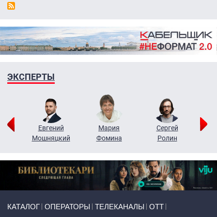
ЭКСПЕРТЫ
ор
Евгений
Мария
Сергей
Н
ко
Мошняцкий
Фомина
Ролин
Primary links
КАТАЛОГ
ОПЕРАТОРЫ
ТЕЛЕКАНАЛЫ
ОТТ