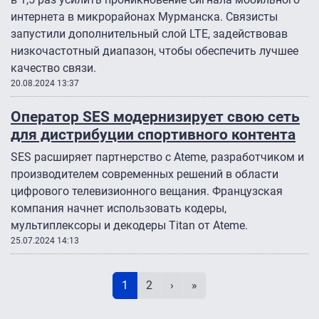
интернета в микрорайонах Мурманска. Связисты
запустили дополнительный слой LTE, задействовав
низкочастотный диапазон, чтобы обеспечить лучшее
качество связи.
20.08.2024 13:37
Оператор SES модернизирует свою сеть
для дистрибуции спортивного контента
SES расширяет партнерство с Ateme, разработчиком и
производителем современных решений в области
цифрового телевизионного вещания. Французская
компания начнет использовать кодеры,
мультиплексоры и декодеры Titan от Ateme.
25.07.2024 14:13
Нумерация страниц
Текущая страница
Page
Следующая страница
Последняя страница
1
2
›
»