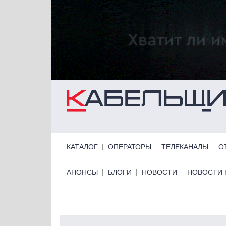
Перейти к основному содержанию
Primary links
КАТАЛОГ
ОПЕРАТОРЫ
ТЕЛЕКАНАЛЫ
О
Primary links bottom
АНОНСЫ
БЛОГИ
НОВОСТИ
НОВОСТИ 