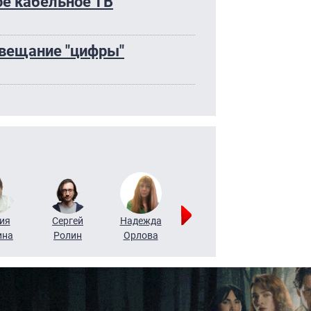
ое кабельное ТВ
 вещание "цифры"
ия
Сергей
Надежда
Мария
Алексей
ина
Ролин
Орлова
Щербаль
Леонтьев