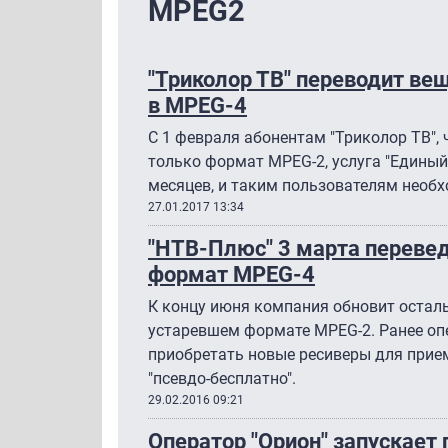
MPEG2
"Триколор ТВ" переводит ве
в MPEG-4
C 1 февраля абонентам "Триколор ТВ",
только формат MPEG-2, услуга "Единый"
месяцев, и таким пользователям необх
27.01.2017 13:34
"НТВ-Плюс" 3 марта перевед
формат MPEG-4
К концу июня компания обновит остал
устаревшем формате MPEG-2. Ранее оп
приобретать новые ресиверы для прием
"псевдо-бесплатно".
29.02.2016 09:21
Оператор "Орион" запускает