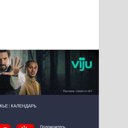
Татьяна
Тимур
Григорий
Олег
Воронова
Чудутов
Кузин
Зиборов
ЖЬЕ
КАЛЕНДАРЬ
Подпишитесь