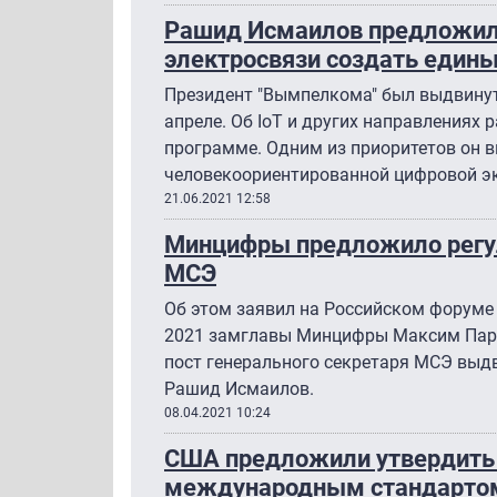
Рашид Исмаилов предложи
электросвязи создать едины
Президент "Вымпелкома" был выдвинут 
апреле. Об IoT и других направлениях 
программе. Одним из приоритетов он 
человекоориентированной цифровой э
21.06.2021 12:58
Минцифры предложило регул
МСЭ
Об этом заявил на Российском форуме 
2021 замглавы Минцифры Максим Парши
пост генерального секретаря МСЭ выд
Рашид Исмаилов.
08.04.2021 10:24
США предложили утвердить 
международным стандартом