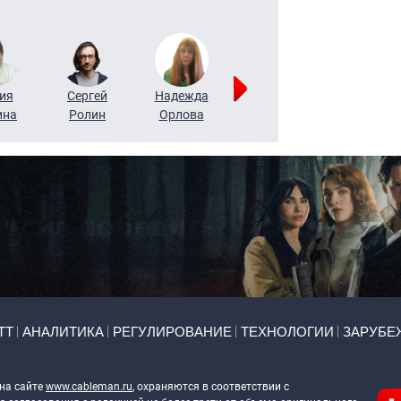
ия
Сергей
Надежда
Мария
Алексей
ина
Ролин
Орлова
Щербаль
Леонтьев
ТТ
АНАЛИТИКА
РЕГУЛИРОВАНИЕ
ТЕХНОЛОГИИ
ЗАРУБЕ
 на сайте
www.cableman.ru
, охраняются в соответствии с