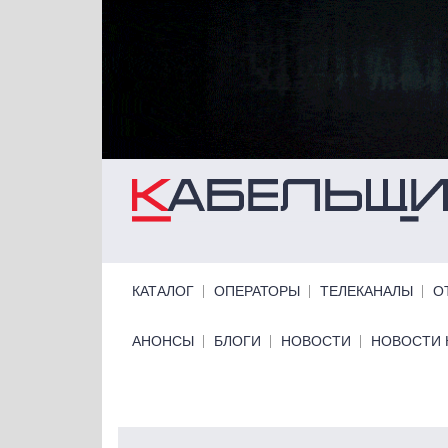
Перейти к основному содержанию
Primary links
КАТАЛОГ
ОПЕРАТОРЫ
ТЕЛЕКАНАЛЫ
О
Primary links bottom
АНОНСЫ
БЛОГИ
НОВОСТИ
НОВОСТИ 