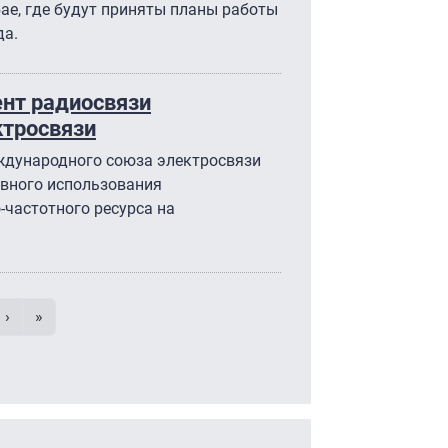
ае, где будут приняты планы работы
да.
ент радиосвязи
тросвязи
ждународного союза электросвязи
вного использования
-частотного ресурса на
умерация страниц
 страница
e
Следующая страница
Последняя страница
›
»