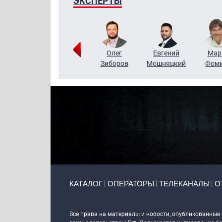
ЭКСПЕРТЫ
Тимур
Григорий
Олег
Евгений
Мар
Чудутов
Кузин
Зиборов
Мошняцкий
Фом
Primary links
КАТАЛОГ
ОПЕРАТОРЫ
ТЕЛЕКАНАЛЫ
О
Token Block
Все права на материалы и новости, опубликованные