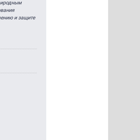
природным
ования
чению и защите