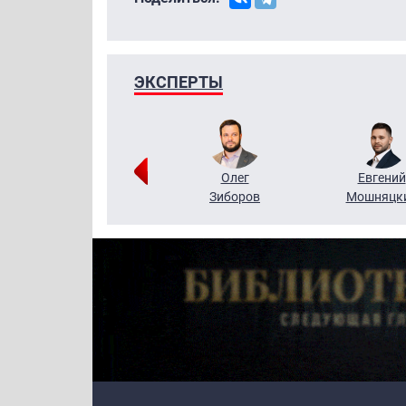
ЭКСПЕРТЫ
Григорий
Олег
Евгений
Кузин
Зиборов
Мошняцк
Primary links