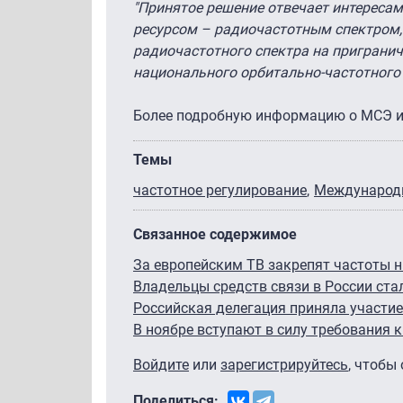
"Принятое решение отвечает интереса
ресурсом – радиочастотным спектром,
радиочастотного спектра на приграни
национального орбитально-частотного 
Более подробную информацию о МСЭ и
Темы
частотное регулирование
Международн
Связанное содержимое
За европейским ТВ закрепят частоты 
Владельцы средств связи в России ста
Российская делегация приняла участие
В ноябре вступают в силу требования 
Войдите
или
зарегистрируйтесь
, чтобы
Поделиться: