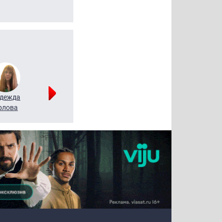
дежда
Мария
Алексей
рлова
Щербаль
Леонтьев