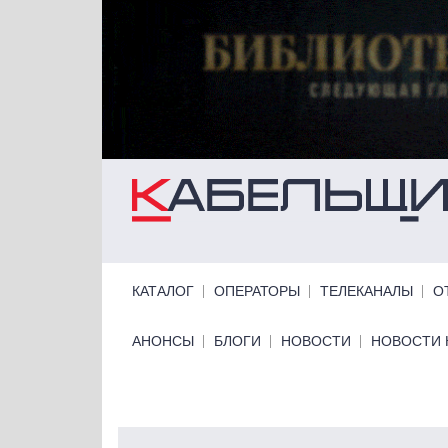
Перейти к основному содержанию
Primary links
КАТАЛОГ
ОПЕРАТОРЫ
ТЕЛЕКАНАЛЫ
О
Primary links bottom
АНОНСЫ
БЛОГИ
НОВОСТИ
НОВОСТИ 