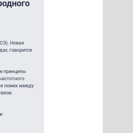
родного
СЭ). Новая
дах, говорится
ие принципы
частотного
ия помех между
связи
и