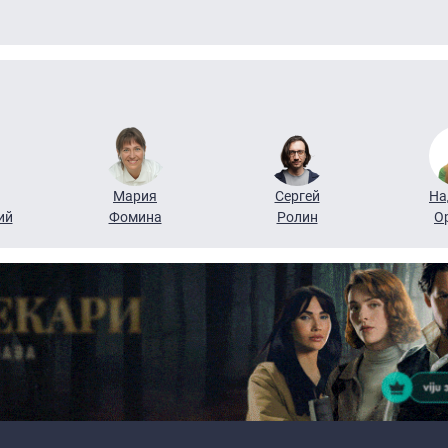
Мария
Сергей
На
ий
Фомина
Ролин
О