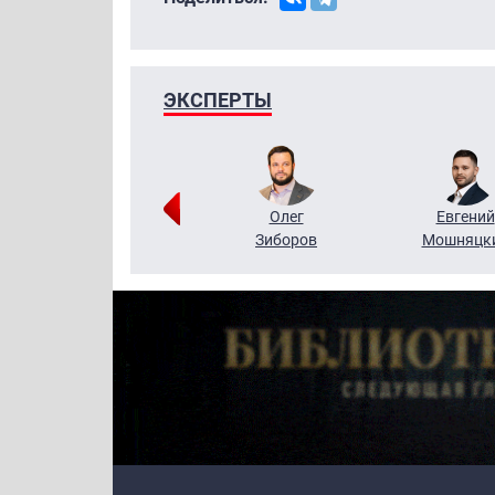
ЭКСПЕРТЫ
Григорий
Олег
Евгений
Кузин
Зиборов
Мошняцк
Primary links