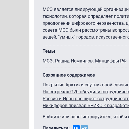
МСЭ является лидирующей организаци
технологий, которая определяет полити
преодолении цифрового неравенства, 
совета МСЭ были рассмотрены вопросы 
вещей, "умных" городов, искусственног
Темы
МСЭ
Рашид Исмаилов
Минцифры РФ
Связанное содержимое
Покрытие Арктики спутниковой связью
На встречах G20 обсудили сотрудниче
Россия и Иран расширят сотрудничест
Никифоров призвал БРИКС к разработ
Войдите
или
зарегистрируйтесь
, чтобы
Поделиться: