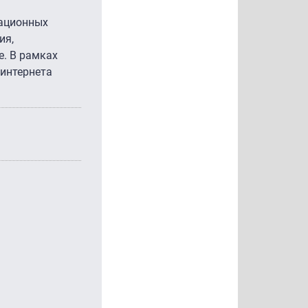
кационных
ия,
. В рамках
 интернета