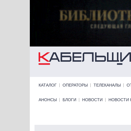
Перейти к основному содержанию
Primary links
КАТАЛОГ
ОПЕРАТОРЫ
ТЕЛЕКАНАЛЫ
О
Primary links bottom
АНОНСЫ
БЛОГИ
НОВОСТИ
НОВОСТИ 