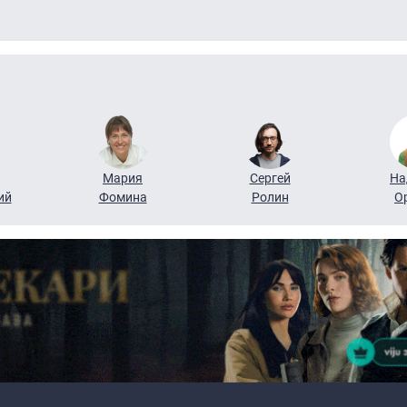
Мария
Сергей
На
ий
Фомина
Ролин
О