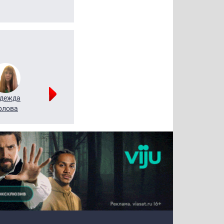
дежда
Мария
Алексей
рлова
Щербаль
Леонтьев