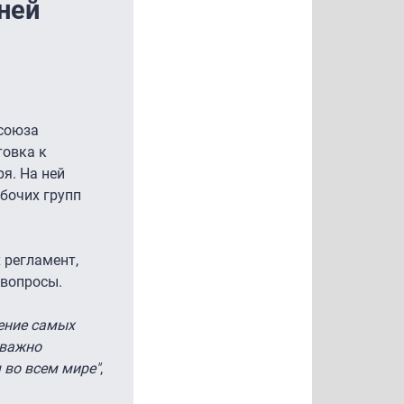
ней
союза
товка к
я. На ней
бочих групп
 регламент,
 вопросы.
рение самых
 важно
 во всем мире"
,