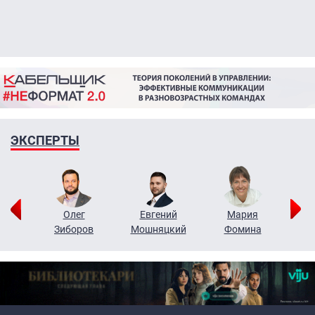
ЭКСПЕРТЫ
рий
Олег
Евгений
Мария
н
Зиборов
Мошняцкий
Фомина