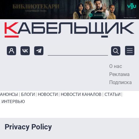
Перейти к основному содержанию
О нас
To
Реклама
Подписка
Primary links bottom
АНОНСЫ
БЛОГИ
НОВОСТИ
НОВОСТИ КАНАЛОВ
СТАТЬИ
ИНТЕРВЬЮ
Privacy Policy