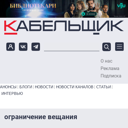
Перейти к основному содержанию
О нас
To
Реклама
Подписка
Primary links bottom
АНОНСЫ
БЛОГИ
НОВОСТИ
НОВОСТИ КАНАЛОВ
СТАТЬИ
ИНТЕРВЬЮ
ограничение вещания