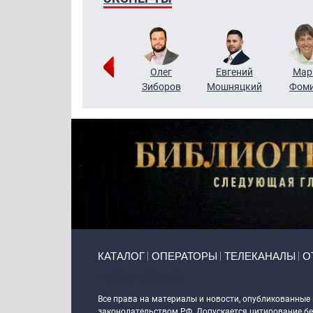
Тимур
Григорий
Олег
Евгений
Мар
Чудутов
Кузин
Зиборов
Мошняцкий
Фом
Primary links
КАТАЛОГ
ОПЕРАТОРЫ
ТЕЛЕКАНАЛЫ
О
Token Block
Все права на материалы и новости, опубликованные
законодательством РФ. Допускается цитирование без