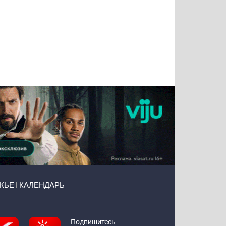
Татьяна
Тимур
Григорий
Олег
Воронова
Чудутов
Кузин
Зиборов
ЖЬЕ
КАЛЕНДАРЬ
Подпишитесь