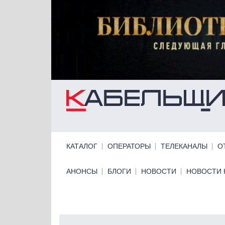
Перейти к основному содержанию
Primary links
КАТАЛОГ
ОПЕРАТОРЫ
ТЕЛЕКАНАЛЫ
О
Primary links bottom
АНОНСЫ
БЛОГИ
НОВОСТИ
НОВОСТИ 