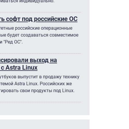
риваться индивидуально.
ь софт под российские ОС
тетные российские операционные
орые будет создаваться совместимое
и "Ред ОС".
онсировали выход на
с Astra Linux
утбуков выпустит в продажу технику
емой Astra Linux. Российских же
ировать свои продукты под Linux.