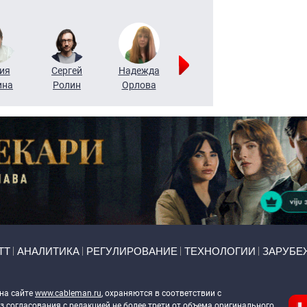
ия
Сергей
Надежда
Мария
Алексей
ина
Ролин
Орлова
Щербаль
Леонтьев
ТТ
АНАЛИТИКА
РЕГУЛИРОВАНИЕ
ТЕХНОЛОГИИ
ЗАРУБЕ
 на сайте
www.cableman.ru
, охраняются в соответствии с
 согласования с редакцией не более трети от объема оригинального