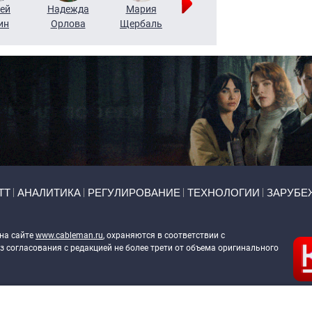
ей
Надежда
Мария
Алексей
Татьяна
ин
Орлова
Щербаль
Леонтьев
Воронова
ТТ
АНАЛИТИКА
РЕГУЛИРОВАНИЕ
ТЕХНОЛОГИИ
ЗАРУБЕ
 на сайте
www.cableman.ru
, охраняются в соответствии с
 согласования с редакцией не более трети от объема оригинального
ableman.ru
) в отношении обработки персональных данных