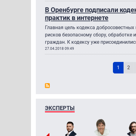
В Оренбурге подписали коде
практик в интернете
Главная цель кодекса добросовестных 
рисков безопасному сбору, обработке
граждан. К кодексу уже присоединились
27.04.2018 09:49
Н
Текущая
Pag
1
2
ЭКСПЕРТЫ