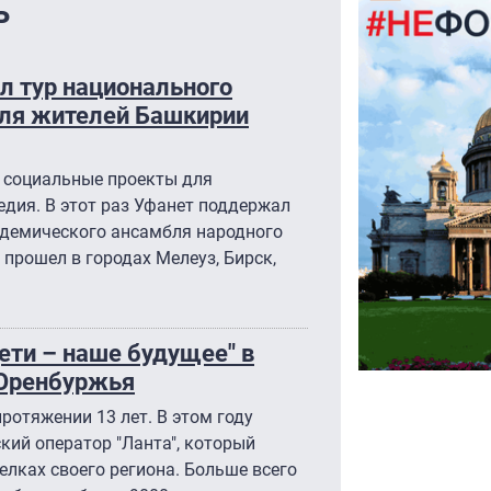
ь
л тур национального
для жителей Башкирии
 социальные проекты для
едия. В этот раз Уфанет поддержал
адемического ансамбля народного
 прошел в городах Мелеуз, Бирск,
ети – наше будущее" в
 Оренбуржья
ротяжении 13 лет. В этом году
ий оператор "Ланта", который
елках своего региона. Больше всего