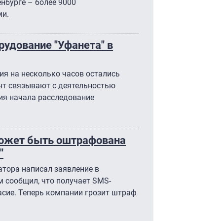
нбурге – более 9000
ми.
удование "Уфанета" в
ния на несколько часов остались
ент связывают с деятельностью
ия начала расследование
может быть оштрафована
"
атора написал заявление в
 сообщил, что получает SMS-
ласие. Теперь компании грозит штраф