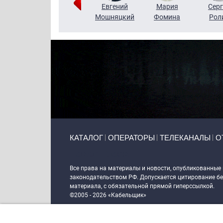
ригорий
Виктор
Евгений
Мария
Серг
Кузин
Бритько
Мошняцкий
Фомина
Рол
Primary links
КАТАЛОГ
ОПЕРАТОРЫ
ТЕЛЕКАНАЛЫ
О
Token Block
Все права на материалы и новости, опубликованные
законодательством РФ. Допускается цитирование без
материала, с обязательной прямой гиперссылкой.
©2005 - 2026 «Кабельщик»
Политика сайта "Кабельщик" (интернет-адреса
www.c
пользователей сети интернет