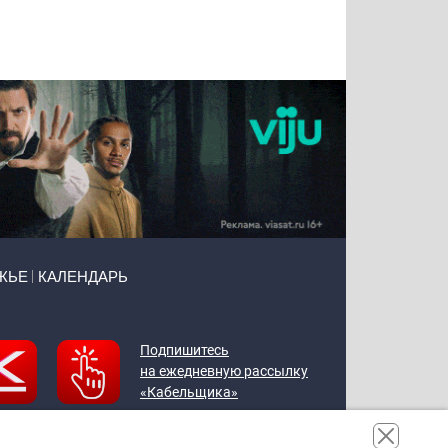
Тимур
Григорий
Виктор
Евгений
Чудутов
Кузин
Бритько
Мошняцкий
ЖЬЕ
КАЛЕНДАРЬ
Подпишитесь
на ежедневную рассылку
«Кабельщика»