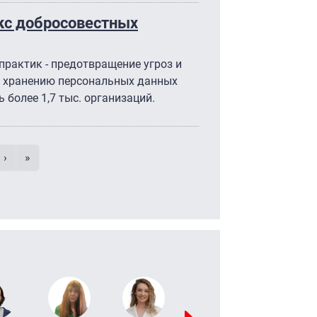
кс добросовестных
практик - предотвращение угроз и
 и хранению персональных данных
 более 1,7 тыс. организаций.
умерация страниц
 страница
e
Следующая страница
Последняя страница
›
»