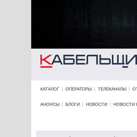
Перейти к основному содержанию
Primary links
КАТАЛОГ
ОПЕРАТОРЫ
ТЕЛЕКАНАЛЫ
О
Primary links bottom
АНОНСЫ
БЛОГИ
НОВОСТИ
НОВОСТИ 