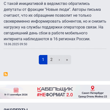
С такой инициативой в ведомство обратились
депутаты от фракции "Новые люди". Авторы письма
считают, что их обращение позволит не только
своевременно информировать абонентов, но и снизить
нагрузку на службы поддержки операторов связи. На
сегодняшний день сбои в работе мобильного
интернета наблюдаются в 16 регионах России.
18.06.2025 09:50
Нумерация страниц
Текущая страница
Page
Следующая страница
Последняя страница
1
2
›
»