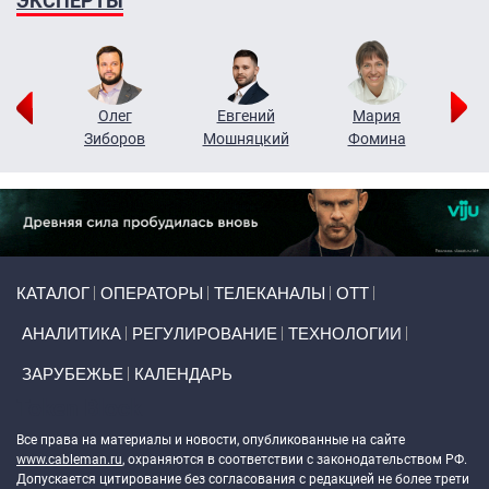
ЭКСПЕРТЫ
рий
Олег
Евгений
Мария
н
Зиборов
Мошняцкий
Фомина
Primary links
КАТАЛОГ
ОПЕРАТОРЫ
ТЕЛЕКАНАЛЫ
ОТТ
АНАЛИТИКА
РЕГУЛИРОВАНИЕ
ТЕХНОЛОГИИ
ЗАРУБЕЖЬЕ
КАЛЕНДАРЬ
Token Block
Все права на материалы и новости, опубликованные на сайте
www.cableman.ru
, охраняются в соответствии с законодательством РФ.
Допускается цитирование без согласования с редакцией не более трети