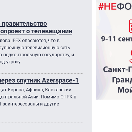
 правительство
нопроект о телевещании
ова IFEX опасаются, что в
рупнейшую телевизионную сеть
ю подконтрольную государству, и
д угрозу.
ерез спутник Azerspace-1
дят Европа, Африка, Кавказский
 Центральной Азии. Помимо ОТРК в
1 заинтересованы и другие