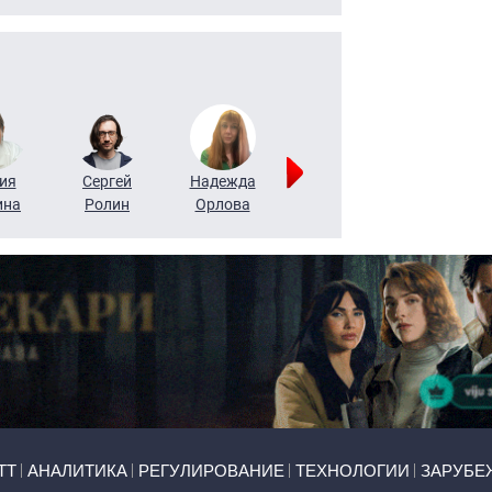
ия
Сергей
Надежда
Мария
Алексей
ина
Ролин
Орлова
Щербаль
Леонтьев
ТТ
АНАЛИТИКА
РЕГУЛИРОВАНИЕ
ТЕХНОЛОГИИ
ЗАРУБЕ