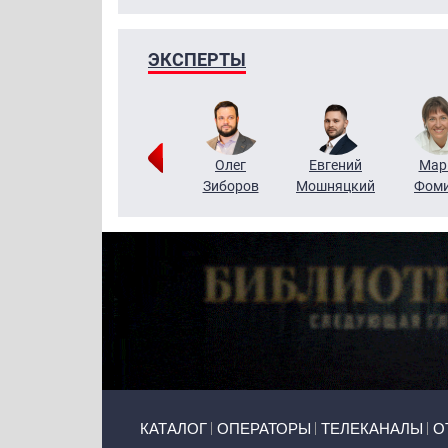
ЭКСПЕРТЫ
Тимур
Григорий
Олег
Евгений
Мар
Чудутов
Кузин
Зиборов
Мошняцкий
Фом
Primary links
КАТАЛОГ
ОПЕРАТОРЫ
ТЕЛЕКАНАЛЫ
О