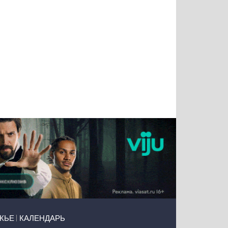
Татьяна
Тимур
Григорий
Олег
Воронова
Чудутов
Кузин
Зиборов
ЖЬЕ
КАЛЕНДАРЬ