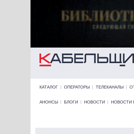
Перейти к основному содержанию
Primary links
КАТАЛОГ
ОПЕРАТОРЫ
ТЕЛЕКАНАЛЫ
О
Primary links bottom
АНОНСЫ
БЛОГИ
НОВОСТИ
НОВОСТИ 