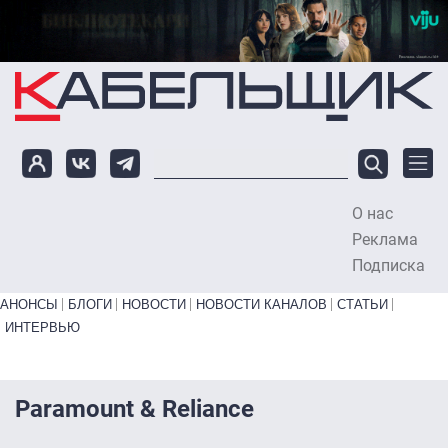
Перейти к основному содержанию
О нас
To
Реклама
Подписка
Primary links bottom
АНОНСЫ
БЛОГИ
НОВОСТИ
НОВОСТИ КАНАЛОВ
СТАТЬИ
ИНТЕРВЬЮ
Paramount & Reliance