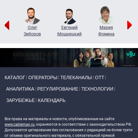
рий
Олег
Евгений
Мария
н
Зиборов
Мошняцкий
Фомина
Primary links
КАТАЛОГ
ОПЕРАТОРЫ
ТЕЛЕКАНАЛЫ
ОТТ
АНАЛИТИКА
РЕГУЛИРОВАНИЕ
ТЕХНОЛОГИИ
ЗАРУБЕЖЬЕ
КАЛЕНДАРЬ
Token Block
Все права на материалы и новости, опубликованные на сайте
www.cableman.ru
, охраняются в соответствии с законодательством РФ.
Допускается цитирование без согласования с редакцией не более трети
от объема оригинального материала, с обязательной прямой