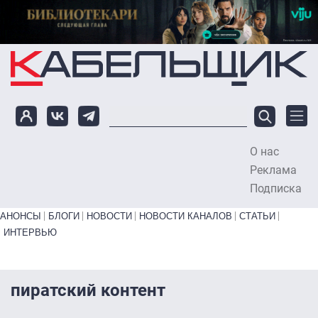
Перейти к основному содержанию
О нас
To
Реклама
Подписка
Primary links bottom
АНОНСЫ
БЛОГИ
НОВОСТИ
НОВОСТИ КАНАЛОВ
СТАТЬИ
ИНТЕРВЬЮ
пиратский контент