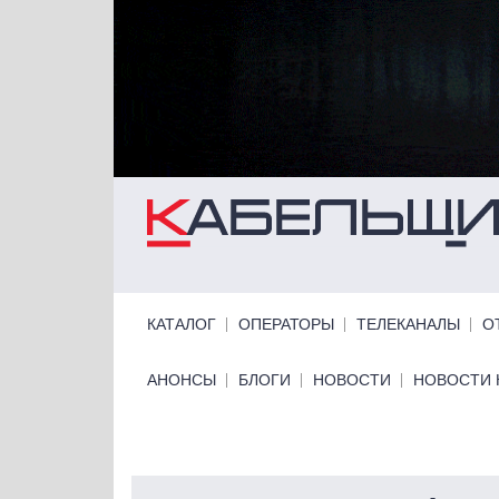
Перейти к основному содержанию
Primary links
КАТАЛОГ
ОПЕРАТОРЫ
ТЕЛЕКАНАЛЫ
О
Primary links bottom
АНОНСЫ
БЛОГИ
НОВОСТИ
НОВОСТИ 