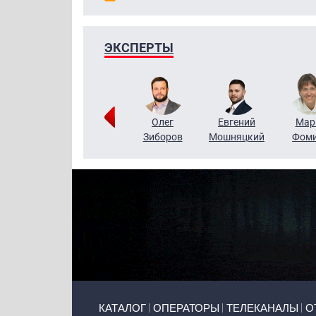
ЭКСПЕРТЫ
Тимур
Григорий
Олег
Евгений
Мар
Чудутов
Кузин
Зиборов
Мошняцкий
Фом
Primary links
КАТАЛОГ
ОПЕРАТОРЫ
ТЕЛЕКАНАЛЫ
О