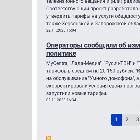
телевизионного вещания и (или) радио
Соответствующий проект разработала 
утвердить тарифы на услуги общедосту
также Херсонской и Запорожской облас
22.11.2023 15:04
Операторы сообщили об изм
политике
MyCentra, "Лада-Медиа", "Русич-ТВН" и
тарифов в среднем на 20-150 рублей. "
на обслуживание "Умного домофона", а
скорректировали условия своих прогр
запустили новые тарифы.
02.11.2023 16:34
Н
Текущая с
Page
P
1
2
3