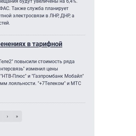
вещания будут увеличены на 6,4%.
ФАС. Также служба планирует
пной электросвязи в ЛНР, ДНР, а
тей.
енениях в тарифной
 "Теле2″ повысили стоимость ряда
Интерсвязь" изменил цены
 "НТВ-Плюс" и "Газпромбанк Мобайл"
амм лояльности. "+7Телеком" и МТС
умерация страниц
траница
age
Следующая страница
Последняя страница
›
»