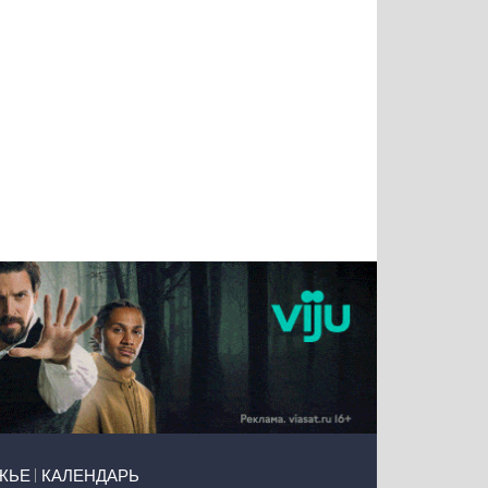
Татьяна
Тимур
Григорий
Олег
Воронова
Чудутов
Кузин
Зиборов
ЖЬЕ
КАЛЕНДАРЬ