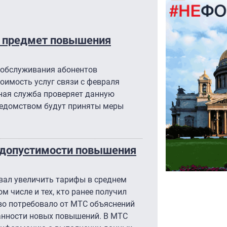
а предмет повышения
 обслуживания абонентов
оимость услуг связи с февраля
ьная служба проверяет данную
ведомством будут приняты меры
едопустимости повышения
вал увеличить тарифы в среднем
ом числе и тех, кто ранее получил
во потребовало от МТС объяснений
анности новых повышений. В МТС