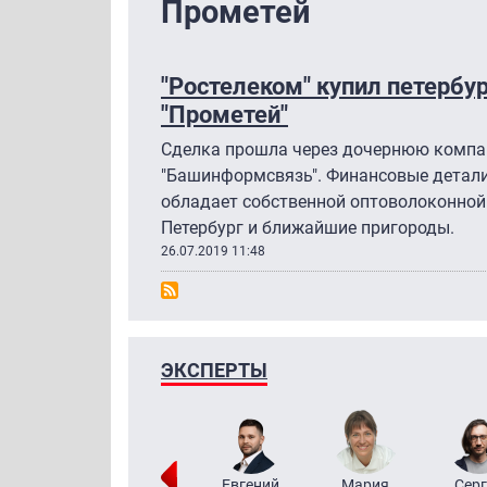
Прометей
"Ростелеком" купил петербур
"Прометей"
Сделка прошла через дочернюю компа
"Башинформсвязь". Финансовые детали
обладает собственной оптоволоконной
Петербург и ближайшие пригороды.
26.07.2019 11:48
ЭКСПЕРТЫ
ригорий
Виктор
Евгений
Мария
Серг