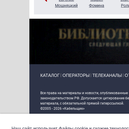
Кузин
Бритько
Мошняцкий
Фомина
Рол
Primary links
КАТАЛОГ
ОПЕРАТОРЫ
ТЕЛЕКАНАЛЫ
О
Token Block
Все права на материалы и новости, опубликованные
законодательством РФ. Допускается цитирование без
материала, с обязательной прямой гиперссылкой.
©2005 - 2026 «Кабельщик»
Политика сайта "Кабельщик" (интернет-адреса
www.c
пользователей сети интернет
Наш сайт использует файлы cookie и схожие техноло