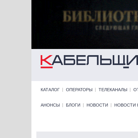
Перейти к основному содержанию
Primary links
КАТАЛОГ
ОПЕРАТОРЫ
ТЕЛЕКАНАЛЫ
О
Primary links bottom
АНОНСЫ
БЛОГИ
НОВОСТИ
НОВОСТИ 