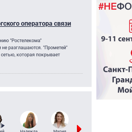
гского оператора связи
нию "Ростелекома"
 не разглашаются. "Прометей"
 сетью, которая покрывает
ей
Надежда
Мария
Алексей
Татьяна