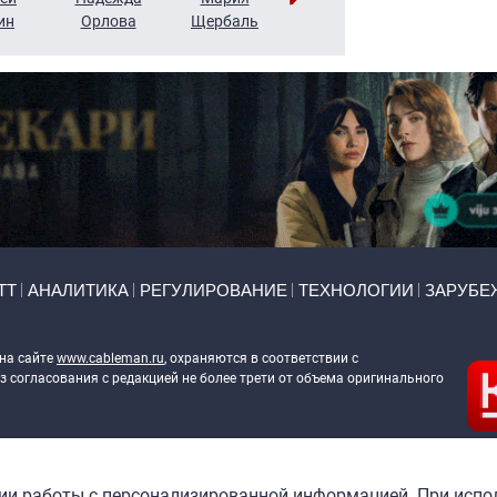
ин
Орлова
Щербаль
Леонтьев
Воронова
ТТ
АНАЛИТИКА
РЕГУЛИРОВАНИЕ
ТЕХНОЛОГИИ
ЗАРУБЕ
 на сайте
www.cableman.ru
, охраняются в соответствии с
 согласования с редакцией не более трети от объема оригинального
ableman.ru
) в отношении обработки персональных данных
гии работы с персонализированной информацией. При испо