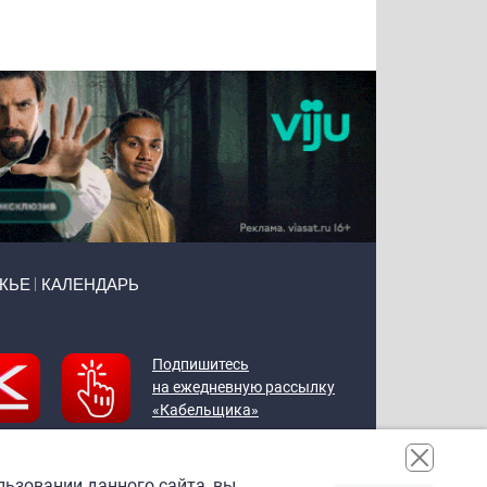
Чудутов
Кузин
Бритько
Мошняцкий
ЖЬЕ
КАЛЕНДАРЬ
Подпишитесь
на ежедневную рассылку
«Кабельщика»
льзовании данного сайта, вы