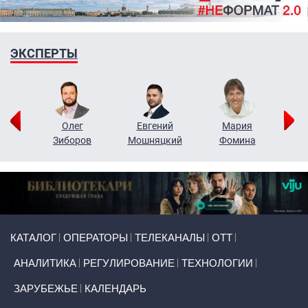
ЭКСПЕРТЫ
рий
Олег
Евгений
Мария
н
Зиборов
Мошняцкий
Фомина
Primary links
КАТАЛОГ
ОПЕРАТОРЫ
ТЕЛЕКАНАЛЫ
ОТТ
АНАЛИТИКА
РЕГУЛИРОВАНИЕ
ТЕХНОЛОГИИ
ЗАРУБЕЖЬЕ
КАЛЕНДАРЬ