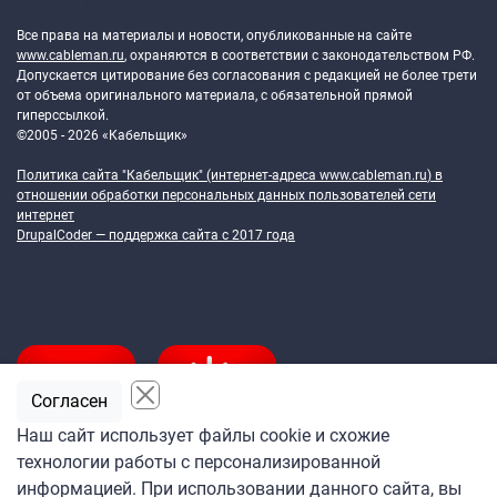
Token Block
Все права на материалы и новости, опубликованные на сайте
www.cableman.ru
, охраняются в соответствии с законодательством РФ.
Допускается цитирование без согласования с редакцией не более трети
от объема оригинального материала, с обязательной прямой
гиперссылкой.
©2005 - 2026 «Кабельщик»
Политика сайта "Кабельщик" (интернет-адреса
www.cableman.ru
) в
отношении обработки персональных данных пользователей сети
интернет
DrupalCoder — поддержка сайта c 2017 года
Согласен
Наш сайт использует файлы cookie и схожие
технологии работы с персонализированной
Подпишитесь
информацией. При использовании данного сайта, вы