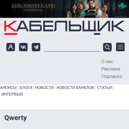
Перейти к основному содержанию
О нас
To
Реклама
Подписка
Primary links bottom
АНОНСЫ
БЛОГИ
НОВОСТИ
НОВОСТИ КАНАЛОВ
СТАТЬИ
ИНТЕРВЬЮ
Qwerty