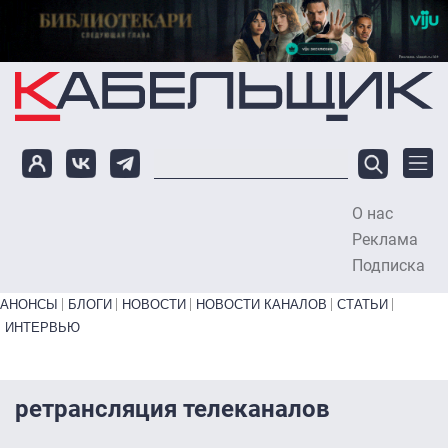
Перейти к основному содержанию
О нас
To
Реклама
Подписка
Primary links bottom
АНОНСЫ
БЛОГИ
НОВОСТИ
НОВОСТИ КАНАЛОВ
СТАТЬИ
ИНТЕРВЬЮ
ретрансляция телеканалов