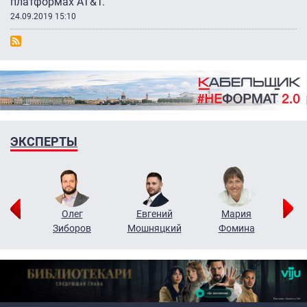
платформах AT&T.
24.09.2019 15:10
ЭКСПЕРТЫ
рий
Олег
Евгений
Мария
н
Зиборов
Мошняцкий
Фомина