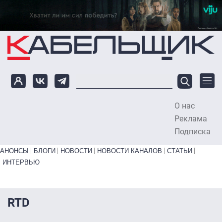
Перейти к основному содержанию
О нас
To
Реклама
Подписка
Primary links bottom
АНОНСЫ
БЛОГИ
НОВОСТИ
НОВОСТИ КАНАЛОВ
СТАТЬИ
ИНТЕРВЬЮ
RTD