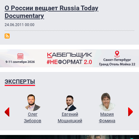
О России вещает Russia Today
Documentary
24.06.2011 00:00
ЭКСПЕРТЫ
рий
Олег
Евгений
Мария
н
Зиборов
Мошняцкий
Фомина