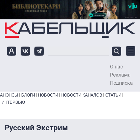
Перейти к основному содержанию
О нас
To
Реклама
Подписка
Primary links bottom
АНОНСЫ
БЛОГИ
НОВОСТИ
НОВОСТИ КАНАЛОВ
СТАТЬИ
ИНТЕРВЬЮ
Русский Экстрим