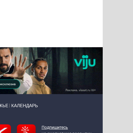
Татьяна
Тимур
Григорий
Олег
Воронова
Чудутов
Кузин
Зиборов
ЖЬЕ
КАЛЕНДАРЬ
Подпишитесь