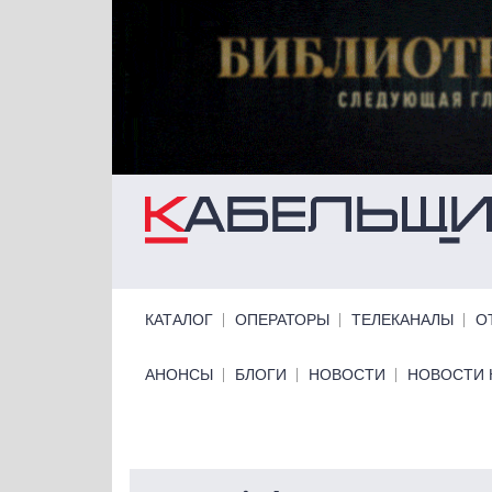
Перейти к основному содержанию
Primary links
КАТАЛОГ
ОПЕРАТОРЫ
ТЕЛЕКАНАЛЫ
О
Primary links bottom
АНОНСЫ
БЛОГИ
НОВОСТИ
НОВОСТИ 