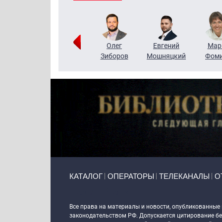
Тимур
Григорий
Олег
Евгений
Мар
Чудутов
Кузин
Зиборов
Мошняцкий
Фом
Primary links
КАТАЛОГ
ОПЕРАТОРЫ
ТЕЛЕКАНАЛЫ
О
Token Block
Все права на материалы и новости, опубликованные
законодательством РФ. Допускается цитирование без