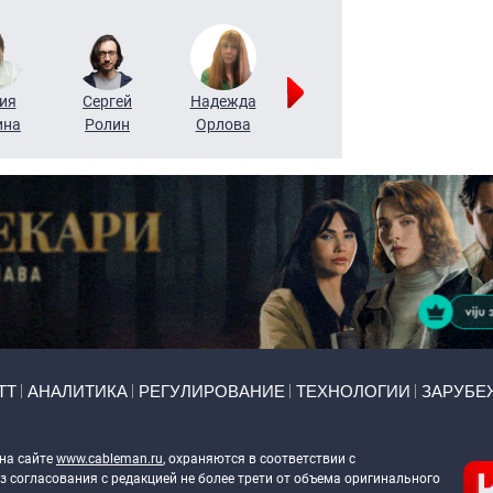
ия
Сергей
Надежда
Мария
Алексей
ина
Ролин
Орлова
Щербаль
Леонтьев
ТТ
АНАЛИТИКА
РЕГУЛИРОВАНИЕ
ТЕХНОЛОГИИ
ЗАРУБЕ
 на сайте
www.cableman.ru
, охраняются в соответствии с
 согласования с редакцией не более трети от объема оригинального