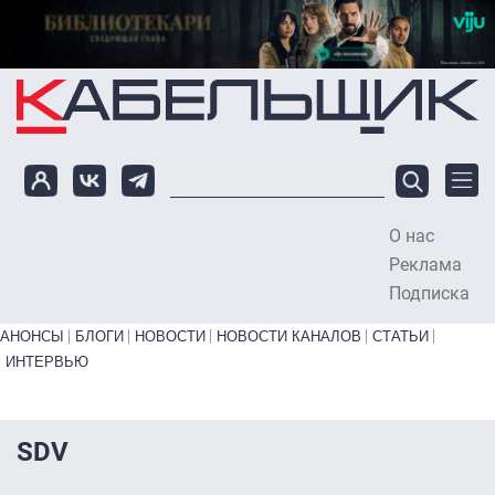
Перейти к основному содержанию
О нас
To
Реклама
Подписка
Primary links bottom
АНОНСЫ
БЛОГИ
НОВОСТИ
НОВОСТИ КАНАЛОВ
СТАТЬИ
ИНТЕРВЬЮ
SDV