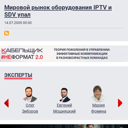
Мировой рынок оборудования IPTV и
SDV упал
14.07.2009 00:00
ЭКСПЕРТЫ
рий
Олег
Евгений
Мария
н
Зиборов
Мошняцкий
Фомина