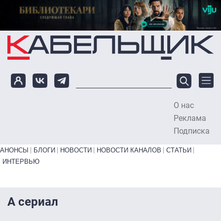
Перейти к основному содержанию
О нас
To
Реклама
Подписка
Primary links bottom
АНОНСЫ
БЛОГИ
НОВОСТИ
НОВОСТИ КАНАЛОВ
СТАТЬИ
ИНТЕРВЬЮ
А сериал