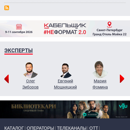
ЭКСПЕРТЫ
рий
Олег
Евгений
Мария
н
Зиборов
Мошняцкий
Фомина
Primary links
КАТАЛОГ
ОПЕРАТОРЫ
ТЕЛЕКАНАЛЫ
ОТТ