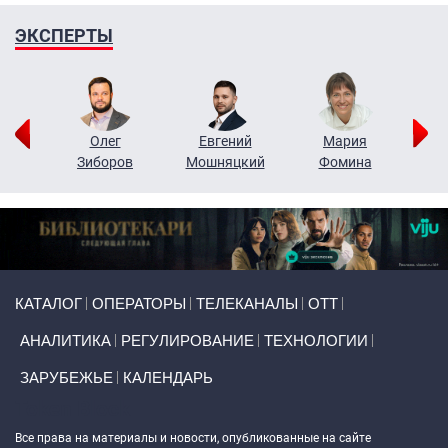
ЭКСПЕРТЫ
рий
Олег
Евгений
Мария
н
Зиборов
Мошняцкий
Фомина
Primary links
КАТАЛОГ
ОПЕРАТОРЫ
ТЕЛЕКАНАЛЫ
ОТТ
АНАЛИТИКА
РЕГУЛИРОВАНИЕ
ТЕХНОЛОГИИ
ЗАРУБЕЖЬЕ
КАЛЕНДАРЬ
Token Block
Все права на материалы и новости, опубликованные на сайте