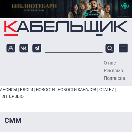
Перейти к основному содержанию
О нас
To
Реклама
Подписка
Primary links bottom
АНОНСЫ
БЛОГИ
НОВОСТИ
НОВОСТИ КАНАЛОВ
СТАТЬИ
ИНТЕРВЬЮ
СММ