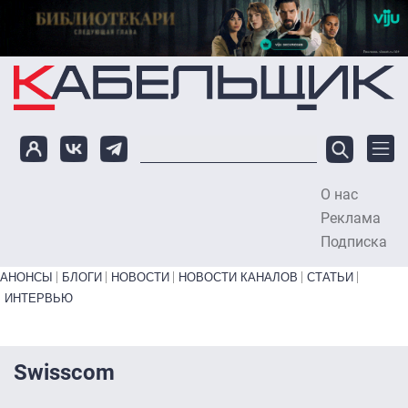
Перейти к основному содержанию
О нас
To
Реклама
Подписка
Primary links bottom
АНОНСЫ
БЛОГИ
НОВОСТИ
НОВОСТИ КАНАЛОВ
СТАТЬИ
ИНТЕРВЬЮ
Swisscom