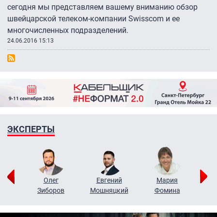
сегодня мы представляем вашему вниманию обзор
швейцарской телеком-компании Swisscom и ее
многочисленных подразделений.
24.06.2016 15:13
ЭКСПЕРТЫ
рий
Олег
Евгений
Мария
н
Зиборов
Мошняцкий
Фомина