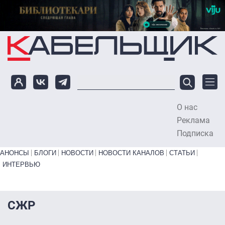
Перейти к основному содержанию
О нас
To
Реклама
Подписка
Primary links bottom
АНОНСЫ
БЛОГИ
НОВОСТИ
НОВОСТИ КАНАЛОВ
СТАТЬИ
ИНТЕРВЬЮ
СЖР