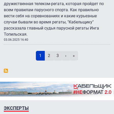
дружественная телеком-регата, которая пройдет по
всем правилам парусного спорта. Как правильно
вести себя на соревнованиях и какие курьезные
случаи бывали во время регаты, "Кабельщику"
рассказала главный судья парусной регаты Инга
Топильская.
03.06.2025 16:40
Нумерация страниц
Текущая страница
Page
Page
Следующая страница
Последняя страница
1
2
3
›
»
ЭКСПЕРТЫ