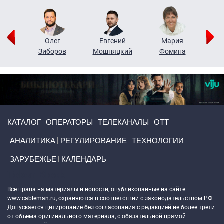
рий
Олег
Евгений
Мария
н
Зиборов
Мошняцкий
Фомина
Primary links
КАТАЛОГ
ОПЕРАТОРЫ
ТЕЛЕКАНАЛЫ
ОТТ
АНАЛИТИКА
РЕГУЛИРОВАНИЕ
ТЕХНОЛОГИИ
ЗАРУБЕЖЬЕ
КАЛЕНДАРЬ
Token Block
Все права на материалы и новости, опубликованные на сайте
www.cableman.ru
, охраняются в соответствии с законодательством РФ.
Допускается цитирование без согласования с редакцией не более трети
от объема оригинального материала, с обязательной прямой