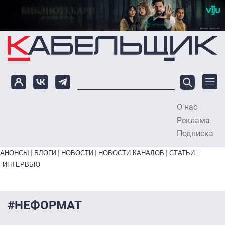
Перейти к основному содержанию
О нас
To
Реклама
Подписка
Primary links bottom
АНОНСЫ
БЛОГИ
НОВОСТИ
НОВОСТИ КАНАЛОВ
СТАТЬИ
ИНТЕРВЬЮ
#НЕФОРМАТ