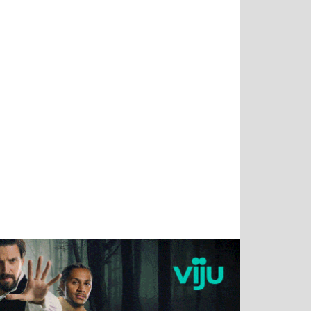
Татьяна
Тимур
Григорий
Олег
Воронова
Чудутов
Кузин
Зиборов