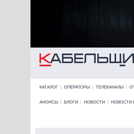
Перейти к основному содержанию
Primary links
КАТАЛОГ
ОПЕРАТОРЫ
ТЕЛЕКАНАЛЫ
О
Primary links bottom
АНОНСЫ
БЛОГИ
НОВОСТИ
НОВОСТИ 