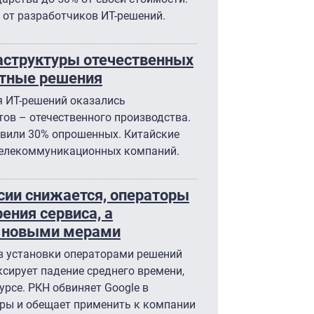
 от разработчиков ИТ-решений.
аструктуры отечественных
ртные решения
 ИТ-решений оказались
тов – отечественного производства.
явили 30% опрошенных. Китайские
 телекоммуникационных компаний.
сии снижается, операторы
ения сервиса, а
e новыми мерами
в установки операторами решений
ксирует падение среднего времени,
урсе. РКН обвиняет Google в
ры и обещает применить к компании