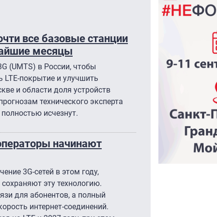
чти все базовые станции
жайшие месяцы
G (UMTS) в России, чтобы
ь LTE-покрытие и улучшить
скве и области доля устройств
о прогнозам технического эксперта
и полностью исчезнут.
 операторы начинают
ение 3G-сетей в этом году,
о сохраняют эту технологию.
язи для абонентов, а полный
корость интернет-соединений.