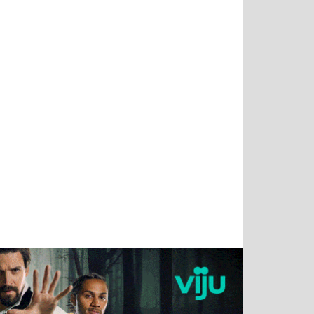
Татьяна
Тимур
Григорий
Олег
Воронова
Чудутов
Кузин
Зиборов