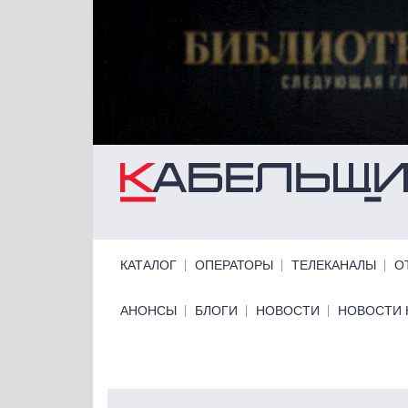
Перейти к основному содержанию
Primary links
КАТАЛОГ
ОПЕРАТОРЫ
ТЕЛЕКАНАЛЫ
О
Primary links bottom
АНОНСЫ
БЛОГИ
НОВОСТИ
НОВОСТИ 