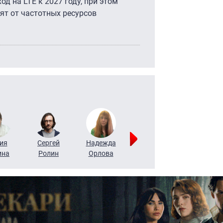
д на LTE к 2027 году, при этом
ят от частотных ресурсов
ия
Сергей
Надежда
Мария
Алексей
ина
Ролин
Орлова
Щербаль
Леонтьев