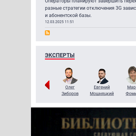
Операторы планируют завершить перехо
разные стратегии отключения 3G завис
и абонентской базы.
12.03.2025 11:51
ЭКСПЕРТЫ
Тимур
Григорий
Олег
Евгений
Мар
Чудутов
Кузин
Зиборов
Мошняцкий
Фом