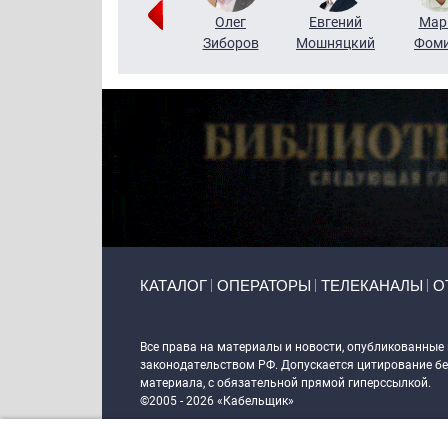
Тимур
Григорий
Олег
Евгений
Мар
Чудутов
Кузин
Зиборов
Мошняцкий
Фом
Primary links
КАТАЛОГ
ОПЕРАТОРЫ
ТЕЛЕКАНАЛЫ
О
Token Block
Все права на материалы и новости, опубликованные
законодательством РФ. Допускается цитирование без
материала, с обязательной прямой гиперссылкой.
©2005 - 2026 «Кабельщик»
Политика сайта "Кабельщик" (интернет-адреса
www.c