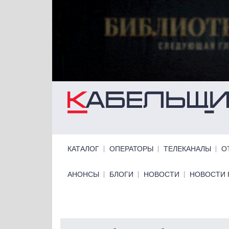
Перейти к основному содержанию
Primary links
КАТАЛОГ
ОПЕРАТОРЫ
ТЕЛЕКАНАЛЫ
О
Primary links bottom
АНОНСЫ
БЛОГИ
НОВОСТИ
НОВОСТИ 