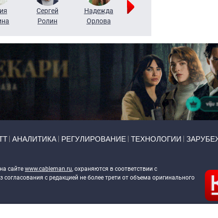
ия
Сергей
Надежда
Мария
Алексей
ина
Ролин
Орлова
Щербаль
Леонтьев
ТТ
АНАЛИТИКА
РЕГУЛИРОВАНИЕ
ТЕХНОЛОГИИ
ЗАРУБЕ
 на сайте
www.cableman.ru
, охраняются в соответствии с
 согласования с редакцией не более трети от объема оригинального
ableman.ru
) в отношении обработки персональных данных