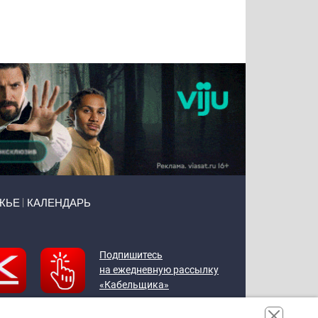
Татьяна
Тимур
Григорий
Олег
Воронова
Чудутов
Кузин
Зиборов
ЖЬЕ
КАЛЕНДАРЬ
Подпишитесь
на ежедневную рассылку
«Кабельщика»